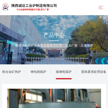
产品中心
全球冶金电炉装备制造服务供应商 - 源头厂家 - 品质保障
铁合金矿热炉
钢包精炼炉
炼钢电弧炉
固体废渣处理设备(