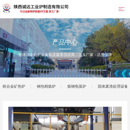
产品中心
全球冶金电炉装备制造服务供应商 - 源头厂家 - 品质保障
铁合金矿热炉
钢包精炼炉
炼钢电弧炉
固体废渣处理设备(