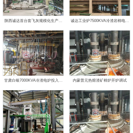
陕西诚达首台套飞灰规模化生产岩
诚达工业炉7500KVA冷渣岩棉电炉
棉电炉投产成功！
安装调试圆满完成
甘肃白银7000KVA冷渣电炉投入使
内蒙普元热熔渣矿棉炉开炉调试
用