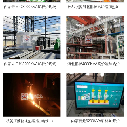
内蒙朱日和3200KVA矿棉炉现场安
热烈祝贺河北邯郸高炉渣加热炉点
装情况（二）
火成功
内蒙朱日和3200KVA矿棉炉现场安
河北邯郸4000KVA高炉渣加热炉现
装情况
场情况
祝贺江苏德龙热溶渣加热炉（镍
内蒙普元3200KVA矿棉炉开炉