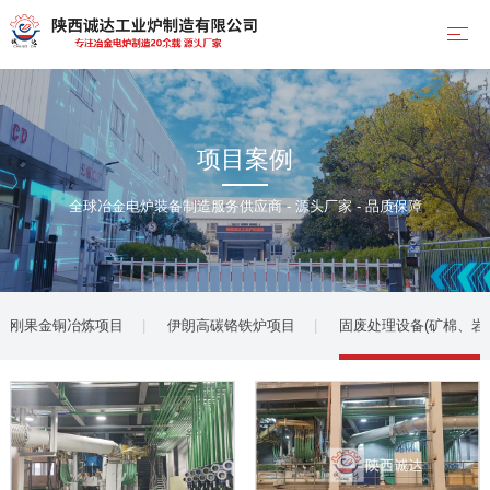
项目案例
全球冶金电炉装备制造服务供应商 - 源头厂家 - 品质保障
刚果金铜冶炼项目
伊朗高碳铬铁炉项目
固废处理设备(矿棉、岩