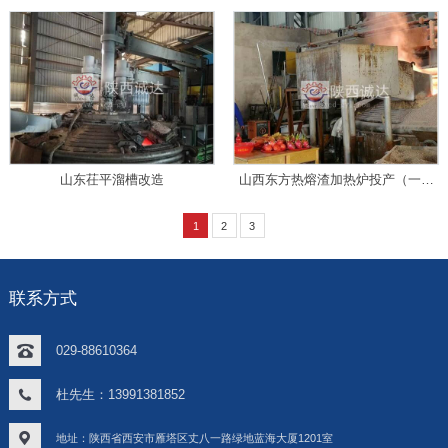
渣）顺利出渣
山东茌平溜槽改造
山西东方热熔渣加热炉投产（一拖
二）
1
2
3
联系方式
029-88610364
杜先生：13991381852
地址：陕西省西安市雁塔区丈八一路绿地蓝海大厦1201室