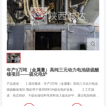
年产3万吨（金属量）高纯三元动力电池级硫酸
镍项目——硫化电炉
产品描述： 1.项目概述：年产3万吨（金属量）高纯三元动力电池
级硫酸镍项目-预处理子项3000KVA硫化电炉设备。 2.工艺描
述：热态焙砂、干硫化镍钴料等原料加入硫化炉中，通过电加热熔
炼，一定时间后，液态镍钴锍由出铁口经溜槽流进钢包内，钢包