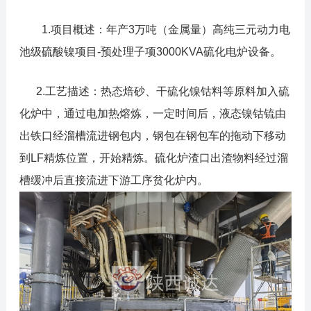
1.项目概述：
年产
3
万吨（金属量）高纯三元动力电
池级硫酸镍项目
-
预处理子项3000KVA硫化电炉设备。
2.工艺描述：
热态焙砂、干硫化镍钴料等原料加入硫
化炉中，通过电加热熔炼，一定时间后，液态镍钴锍由
出铁口经溜槽流进钢包内，钢包在钢包车的拖动下移动
到
LF
精炼位置，开始精炼。
硫化炉渣口出渣物料经过溜
槽缓冲后直接流进下游工序贫化炉内。