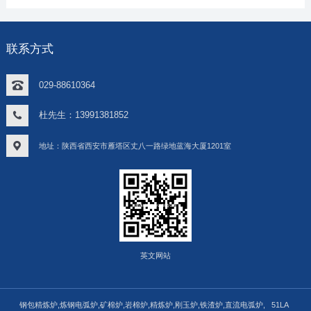
联系方式
029-88610364
杜先生：13991381852
地址：陕西省西安市雁塔区丈八一路绿地蓝海大厦1201室
英文网站
钢包精炼炉,炼钢电弧炉,矿棉炉,岩棉炉,精炼炉,刚玉炉,铁渣炉,直流电弧炉,
51LA