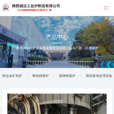
产品中心
全球冶金电炉装备制造服务供应商 - 源头厂家 - 品质保障
铁合金矿热炉
钢包精炼炉
炼钢电弧炉
固体废渣处理设备(