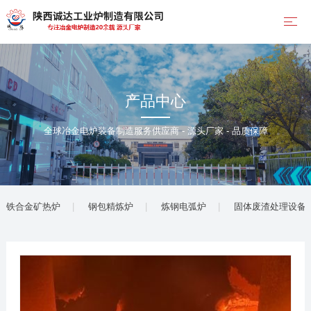
产品中心
全球冶金电炉装备制造服务供应商 - 源头厂家 - 品质保障
铁合金矿热炉
钢包精炼炉
炼钢电弧炉
固体废渣处理设备(