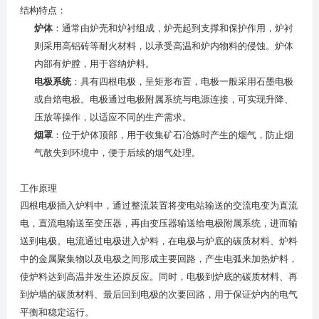
结构特点：
炉体
：通常由炉壳和炉衬组成，炉壳起到支撑和保护作用，炉衬
则采用高铝砖等耐火材料，以承受高温和炉内物料的侵蚀。炉体
内部有炉膛，用于容纳炉料。
电极系统
：具有四根电极，呈矩形布置，电极一般采用石墨电极
或自焙电极。电极通过电极附属系统与电源连接，可实现升降、
压放等操作，以适应不同的生产需求。
烟罩
：位于炉体顶部，用于收集矿石冶炼时产生的烟气，防止烟
气散失到环境中，便于后续的烟气处理。
工作原理
四根电极插入炉料中，通过整流装置将变电站输送的交流电变为直流
电，直流电输送至变压器，再由变压器输送给电极附属系统，进而输
送到电极。电流通过电极进入炉料，在电极与炉底的碳质材料、炉料
中的金属聚集物以及电极之间形成主要回路，产生电弧来加热炉料，
使炉料达到高温并发生还原反应。同时，电极到炉底的碳质材料、再
到炉墙的碳质材料、最后回到电极的次要回路，用于保证炉内的电气
平衡和稳定运行。